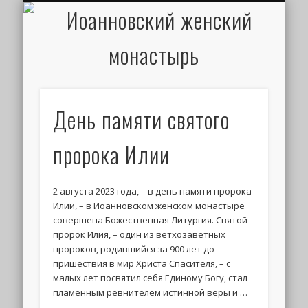
ИОАНН КРОНШТАДТСКИЙ
НАПИСАТЬ ПИСЬМО
ПАЛОМНИКАМ
ДУХОВЕНСТВО
РАСПИСАНИЕ
МОНАСТЫРЬ
КОНТАКТЫ
КРЕЩЕНИЕ
НОВОСТИ
ГЛАВНАЯ
МЕДИА
ТРЕБЫ
День памяти святого
пророка Илии
2 августа 2023 года, – в день памяти пророка
Илии, – в Иоанновском женском монастыре
совершена Божественная Литургия. Святой
пророк Илия, – один из ветхозаветных
пророков, родившийся за 900 лет до
пришествия в мир Христа Спасителя, – с
малых лет посвятил себя Единому Богу, стал
пламенным ревнителем истинной веры и …