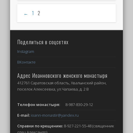
←
1
2
Поделиться в соцсетях
Instagram
ВКонтакте
Адрес Иоанновского женского монастыря
412761 Саратовская область, Хвалынский район,
поселок Алексеевка, ул.Чапаева, д. 2 В
Телефон монастыря:
8-987-830-29-12
E-mail:
ioann-monastir
@yandex.ru
Справки по крещению:
8-927-221-55-48 (священник
отец Александр)