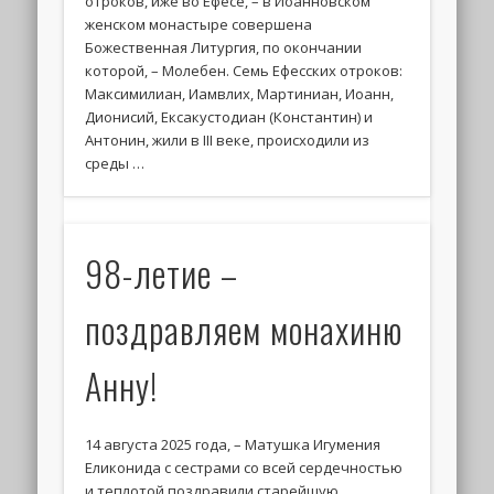
отроко́в, и́же во Ефе́се, – в Иоанновском
женском монастыре совершена
Божественная Литургия, по окончании
которой, – Молебен. Семь Ефесских отроков:
Максимилиан, Иамвлих, Мартиниан, Иоанн,
Дионисий, Ексакустодиан (Константин) и
Антонин, жили в III веке, происходили из
среды …
98-летие –
поздравляем монахиню
Анну!
14 августа 2025 года, – Матушка Игумения
Еликонида с сестрами со всей сердечностью
и теплотой поздравили старейшую