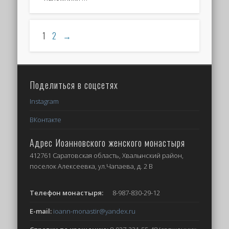
1
2
→
Поделиться в соцсетях
Instagram
ВКонтакте
Адрес Иоанновского женского монастыря
412761 Саратовская область, Хвалынский район,
поселок Алексеевка, ул.Чапаева, д. 2 В
Телефон монастыря:
8-987-830-29-12
E-mail:
ioann-monastir
@yandex.ru