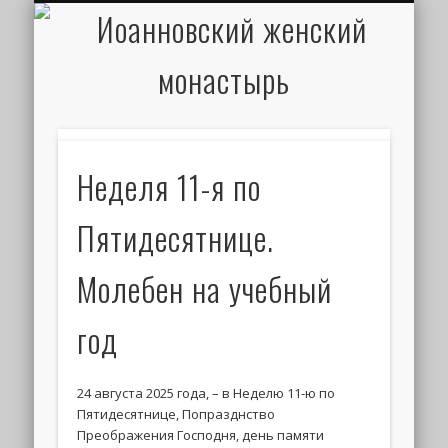
ИОАНН КРОНШТАДТСКИЙ
НАПИСАТЬ ПИСЬМО
ПАЛОМНИКАМ
ДУХОВЕНСТВО
РАСПИСАНИЕ
МОНАСТЫРЬ
КОНТАКТЫ
КРЕЩЕНИЕ
НОВОСТИ
ГЛАВНАЯ
МЕДИА
ТРЕБЫ
Неделя 11-я по
Пятидесятнице.
Молебен на учебный
год
24 августа 2025 года, – в Неделю 11-ю по
Пятидесятнице, Попразднство
Преображения Господня, день памяти