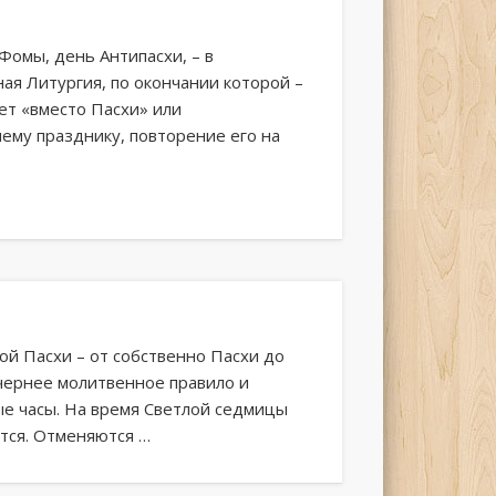
 Фомы, день Антипасхи, – в
я Литургия, по окончании которой –
ет «вместо Пасхи» или
му празднику, повторение его на
ой Пасхи – от собственно Пасхи до
чернее молитвенное правило и
ые часы. На время Светлой седмицы
ется. Отменяются …