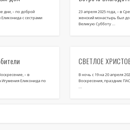
ые дни, – по доброй
23 апреля 2025 года, – в С
 Еликонида с сестрами
женский монастырь был до
Великую Субботу …
обители
СВЕТЛОЕ ХРИСТО
Воскресение, – в
В ночь с 19 на 20 апреля 20
 Игумения Еликонида по
Воскресения, праздник ПА
…