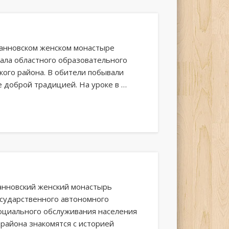
Иоанновском женском монастыре
иала областного образовательного
ского района. В обители побывали
же доброй традицией. На уроке в …
оанновский женский монастырь
осударственного автономного
оциального обслуживания населения
 района знакомятся с историей