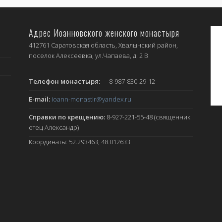
Адрес Иоанновского женского монастыря
412761 Саратовская область, Хвалынский район,
поселок Алексеевка, ул.Чапаева, д. 2 В
Телефон монастыря:
8-987-830-29-12
E-mail:
ioann-monastir
@yandex.ru
Справки по крещению:
8-927-221-55-48 (священник
отец Александр)
Координаты: 52.293463, 48.012633