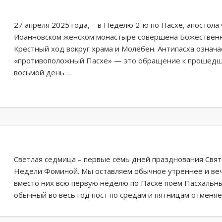
27 апреля 2025 года, – в Неделю 2-ю по Пасхе, апостола
Иоанновском женском монастыре совершена Божественна
Крестный ход вокруг храма и Молебен. Антипасха означа
«противоположный Пасхе» — это обращение к прошедше
восьмой день …
Светлая седмица – первые семь дней празднования Свят
Недели Фоминой. Мы оставляем обычное утреннее и ве
вместо них всю первую неделю по Пасхе поем Пасхальн
обычный во весь год пост по средам и пятницам отменя