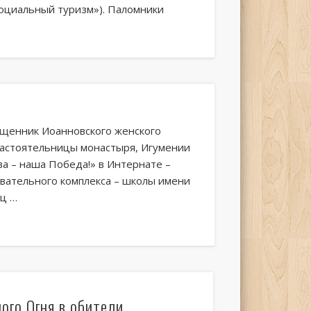
Социальный туризм»). Паломники
вященник Иоанновского женского
настоятельницы монастыря, Игумении
а – наша Победа!» в Интернате –
вательного комплекса – школы имени
ец …
ого Огня в обители