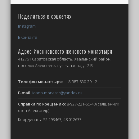
Поделиться в соцсетях
Instagram
ВКонтакте
Адрес Иоанновского женского монастыря
412761 Саратовская область, Хвалынский район,
поселок Алексеевка, ул.Чапаева, д. 2 В
Телефон монастыря:
8-987-830-29-12
E-mail:
ioann-monastir
@yandex.ru
Справки по крещению:
8-927-221-55-48 (священник
отец Александр)
Координаты: 52.293463, 48.012633