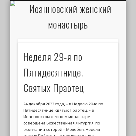
ИОАНН КРОНШТАДТСКИЙ
НАПИСАТЬ ПИСЬМО
ПАЛОМНИКАМ
ДУХОВЕНСТВО
РАСПИСАНИЕ
МОНАСТЫРЬ
КОНТАКТЫ
КРЕЩЕНИЕ
НОВОСТИ
ГЛАВНАЯ
МЕДИА
ТРЕБЫ
Неделя 29-я по
Пятидесятнице.
Святых Праотец
24 декабря 2023 года, – в Неделю 29-ю по
Пятидесятнице, святых Праотец, – в
Иоанновском женском монастыре
совершена Божественная Литургия, по
окончании которой – Молебен. Неделя
святых Пра́отец, – в предпоследнее