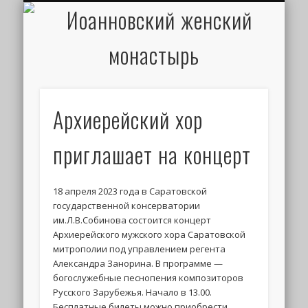
ИОАНН КРОНШТАДТСКИЙ
НАПИСАТЬ ПИСЬМО
ПАЛОМНИКАМ
ДУХОВЕНСТВО
РАСПИСАНИЕ
МОНАСТЫРЬ
КОНТАКТЫ
КРЕЩЕНИЕ
НОВОСТИ
ГЛАВНАЯ
МЕДИА
ТРЕБЫ
Архиерейский хор
приглашает на концерт
18 апреля 2023 года в Саратовской
государственной консерватории
им.Л.В.Собинова состоится концерт
Архиерейского мужского хора Саратовской
митрополии под управлением регента
Александра Занорина. В программе —
богослужебные песнопения композиторов
Русского Зарубежья. Начало в 13.00.
Бесплатные билеты можно приобрести