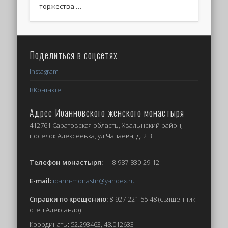
торжества …
Поделиться в соцсетях
Instagram
ВКонтакте
Адрес Иоанновского женского монастыря
412761 Саратовская область, Хвалынский район,
поселок Алексеевка, ул.Чапаева, д. 2 В
Телефон монастыря:
8-987-830-29-12
E-mail:
ioann-monastir
@yandex.ru
Справки по крещению:
8-927-221-55-48 (священник
отец Александр)
Координаты: 52.293463, 48.012633