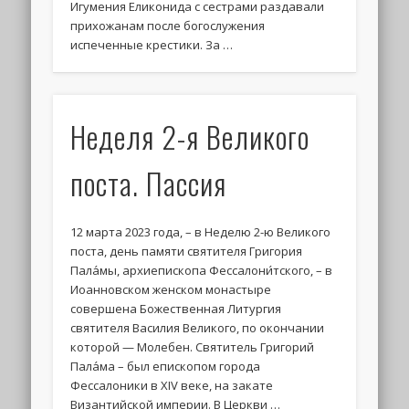
Игумения Еликонида с сестрами раздавали
прихожанам после богослужения
испеченные крестики. За …
Неделя 2-я Великого
поста. Пассия
12 марта 2023 года, – в Неделю 2-ю Великого
поста, день памяти святителя Григория
Пала́мы, архиепископа Фессалони́тского, – в
Иоанновском женском монастыре
совершена Божественная Литургия
святителя Василия Великого, по окончании
которой — Молебен. Святитель Григорий
Пала́ма – был епископом города
Фессалоники в XIV веке, на закате
Византийской империи. В Церкви …