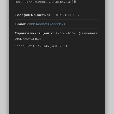
поселок Алексеевка, ул.Чапаева, д. 2 В
Телефон монастыря:
8-987-830-29-12
E-mail:
ioann-monastir
@yandex.ru
Справки по крещению:
8-927-221-55-48 (священник
отец Александр)
Координаты: 52.293463, 48.012633