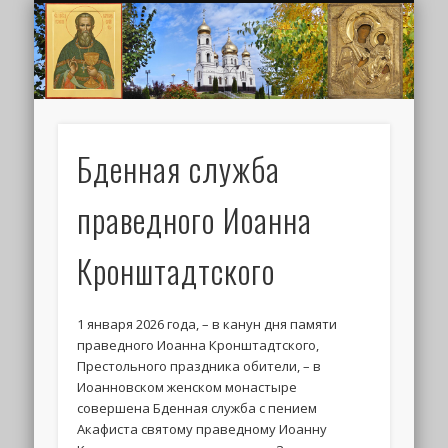
ИОАНН КРОНШТАДТСКИЙ
НАПИСАТЬ ПИСЬМО
ПАЛОМНИКАМ
ДУХОВЕНСТВО
РАСПИСАНИЕ
МОНАСТЫРЬ
КОНТАКТЫ
КРЕЩЕНИЕ
НОВОСТИ
ГЛАВНАЯ
МЕДИА
ТРЕБЫ
Бденная служба
праведного Иоанна
Кронштадтского
1 января 2026 года, – в канун дня памяти
праведного Иоанна Кронштадтского,
Престольного праздника обители, – в
Иоанновском женском монастыре
совершена Бденная служба с пением
Акафиста святому праведному Иоанну