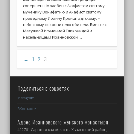
совершены Молебен с Акафистом святому
мученику Вонифатию и Акафист святому
праведному Иоанну Кронштадтскому, –
небесному покровителю обители. Вместе с
Матушкой Игуменией Еликонидой и
насельницами Иоанновской …
←
1
2
3
Поделиться в соцсетях
Instagram
ВКонтакте
Адрес Иоанновского женского монастыря
412761 Саратовская область, Хвалынский район,