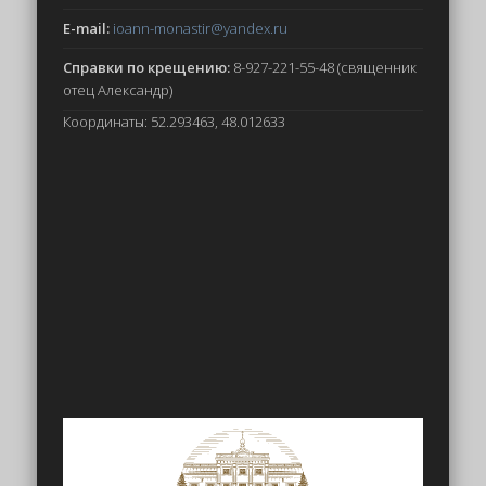
E-mail:
ioann-monastir
@yandex.ru
Справки по крещению:
8-927-221-55-48 (священник
отец Александр)
Координаты: 52.293463, 48.012633