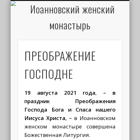
ИОАНН КРОНШТАДТСКИЙ
НАПИСАТЬ ПИСЬМО
ПАЛОМНИКАМ
ДУХОВЕНСТВО
РАСПИСАНИЕ
МОНАСТЫРЬ
КОНТАКТЫ
КРЕЩЕНИЕ
НОВОСТИ
ГЛАВНАЯ
МЕДИА
ТРЕБЫ
ПРЕОБРАЖЕНИЕ
ГОСПОДНЕ
19 августа 2021 года
,
– в
праздник Преображения
Господа Бога и Спаса нашего
Иисуса Христа,
–
в Иоанновском
женском монастыре совершена
Божественная Литургия.