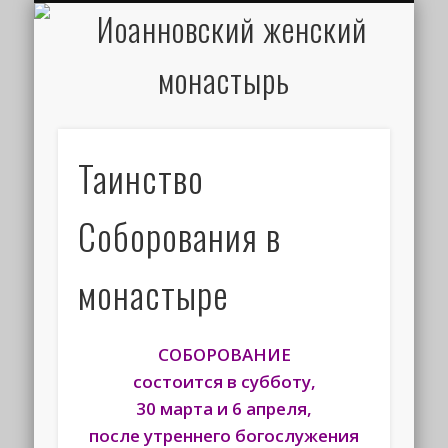
ИОАНН КРОНШТАДТСКИЙ
НАПИСАТЬ ПИСЬМО
ПАЛОМНИКАМ
ДУХОВЕНСТВО
РАСПИСАНИЕ
МОНАСТЫРЬ
КОНТАКТЫ
КРЕЩЕНИЕ
НОВОСТИ
ГЛАВНАЯ
МЕДИА
ТРЕБЫ
Таинство
Соборования в
монастыре
СОБОРОВАНИЕ
состоится в субботу,
30 марта и 6 апреля,
после утреннего богослужения