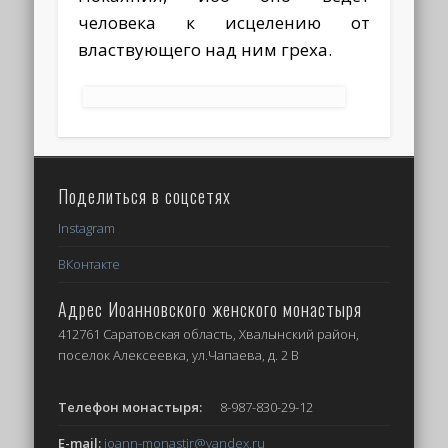
человека к исцелению от
властвующего над ним греха.
Поделиться в соцсетях
Instagram
ВКонтакте
Адрес Иоанновского женского монастыря
412761 Саратовская область, Хвалынский район,
поселок Алексеевка, ул.Чапаева, д. 2 В
Телефон монастыря:
8-987-830-29-12
E-mail:
ioann-monastir
@yandex.ru