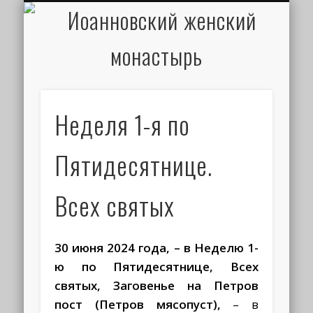
ИОАНН КРОНШТАДТСКИЙ
НАПИСАТЬ ПИСЬМО
ПАЛОМНИКАМ
ДУХОВЕНСТВО
РАСПИСАНИЕ
МОНАСТЫРЬ
КОНТАКТЫ
КРЕЩЕНИЕ
НОВОСТИ
ГЛАВНАЯ
МЕДИА
ТРЕБЫ
Неделя 1-я по
Пятидесятнице.
Всех святых
30 июня 2024 года, – в Неделю 1-
ю по Пятидесятнице, Всех
святых, Заговенье на Петров
пост (Петров мясопуст),
– в