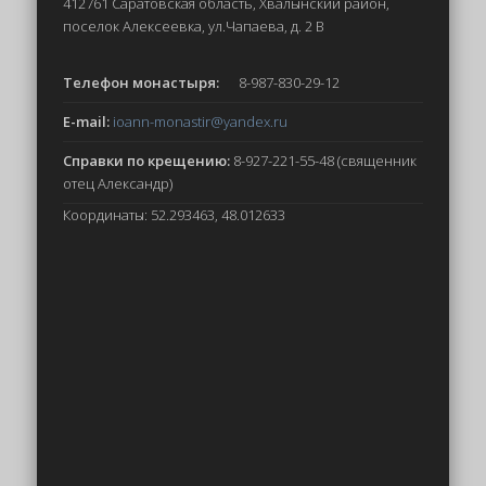
412761 Саратовская область, Хвалынский район,
поселок Алексеевка, ул.Чапаева, д. 2 В
Телефон монастыря:
8-987-830-29-12
E-mail:
ioann-monastir
@yandex.ru
Справки по крещению:
8-927-221-55-48 (священник
отец Александр)
Координаты: 52.293463, 48.012633