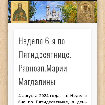
ИОАНН КРОНШТАДТСКИЙ
НАПИСАТЬ ПИСЬМО
ПАЛОМНИКАМ
ДУХОВЕНСТВО
РАСПИСАНИЕ
МОНАСТЫРЬ
КОНТАКТЫ
КРЕЩЕНИЕ
НОВОСТИ
ГЛАВНАЯ
МЕДИА
ТРЕБЫ
Неделя 6-я по
Пятидесятнице.
Равноап.Марии
Магдалины
4 августа 2024 года, – в Неделю
6-ю по Пятидесятнице, в день