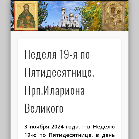
ИОАНН КРОНШТАДТСКИЙ
НАПИСАТЬ ПИСЬМО
ПАЛОМНИКАМ
ДУХОВЕНСТВО
РАСПИСАНИЕ
МОНАСТЫРЬ
КОНТАКТЫ
КРЕЩЕНИЕ
НОВОСТИ
ГЛАВНАЯ
МЕДИА
ТРЕБЫ
Неделя 19-я по
Пятидесятнице.
Прп.Илариона
Великого
3 ноября 2024 года, – в Неделю
19-ю по Пятидесятнице, в день