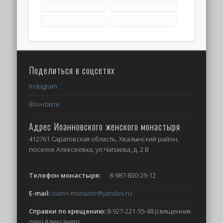
Поделиться в соцсетях
Instagram
ВКонтакте
Адрес Иоанновского женского монастыря
412761 Саратовская область, Хвалынский район,
поселок Алексеевка, ул.Чапаева, д. 2 В
Телефон монастыря:
8-987-830-29-12
E-mail:
ioann-monastir
@yandex.ru
Справки по крещению:
8-927-221-55-48 (священник
отец Александр)