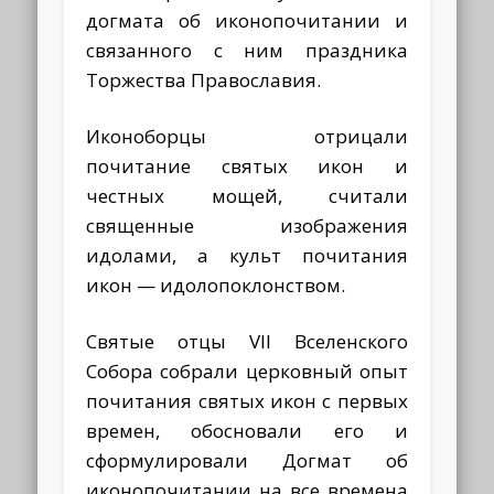
догмата об иконопочитании и
связанного с ним праздника
Торжества Православия.
Иконоборцы отрицали
почитание святых икон и
честных мощей, считали
священные изображения
идолами, а культ почитания
икон — идолопоклонством.
Святые отцы VII Вселенского
Собора собрали церковный опыт
почитания святых икон с первых
времен, обосновали его и
сформулировали Догмат об
иконопочитании на все времена