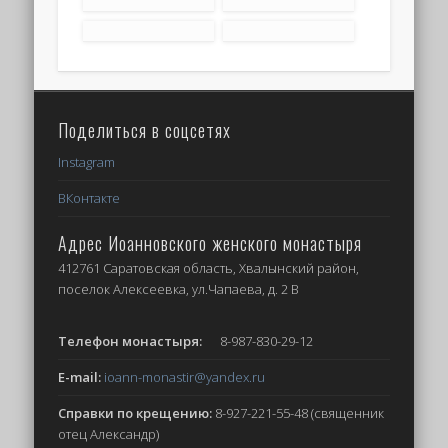
Поделиться в соцсетях
Instagram
ВКонтакте
Адрес Иоанновского женского монастыря
412761 Саратовская область, Хвалынский район,
поселок Алексеевка, ул.Чапаева, д. 2 В
Телефон монастыря:
8-987-830-29-12
E-mail:
ioann-monastir
@yandex.ru
Справки по крещению:
8-927-221-55-48 (священник
отец Александр)