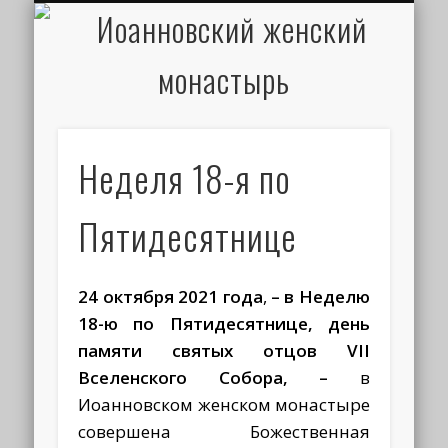
ИОАНН КРОНШТАДТСКИЙ
НАПИСАТЬ ПИСЬМО
ПАЛОМНИКАМ
ДУХОВЕНСТВО
РАСПИСАНИЕ
МОНАСТЫРЬ
КОНТАКТЫ
КРЕЩЕНИЕ
НОВОСТИ
ГЛАВНАЯ
МЕДИА
ТРЕБЫ
Неделя 18-я по
Пятидесятнице
24 октября 2021 года
,
– в Неделю
18-ю по Пятидесятнице, день
памяти святых отцов VII
Вселенского Собора, –
в
Иоанновском женском монастыре
совершена Божественная