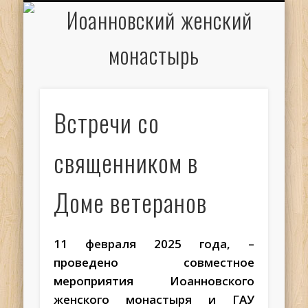
ИОАНН КРОНШТАДТСКИЙ
НАПИСАТЬ ПИСЬМО
ПАЛОМНИКАМ
ДУХОВЕНСТВО
РАСПИСАНИЕ
МОНАСТЫРЬ
КОНТАКТЫ
КРЕЩЕНИЕ
НОВОСТИ
ГЛАВНАЯ
МЕДИА
ТРЕБЫ
Встречи со
священником в
Доме ветеранов
11 февраля 2025 года, –
проведено совместное
мероприятия Иоанновского
женского монастыря и ГАУ