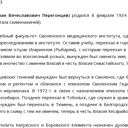
).
ван Вячеславович Перегонцев)
родился 8 февраля 1934 
тала схимонахиней).
ебный факультет Смоленского медицинского института, о
реследованиям в институте. Оставив учебу, переехал в го
ником отцом Иларионом (Рыбарем), с которым переехал в 
бъявили во всесоюзный розыск, вынужден был сменить имя,
в иночество с именем Власий в честь Власия Севастийского, 
евских гонений вынужден был вернуться в Смоленск, где 
ком и регентом и сблизился с епископом Смоленским Гед
 иеромонаха. В 1972 г. в связи с назначением епископа
осибирск. Позднее переехал в Тобольск, где служил в храм
нужден был переехать в Тюмень, а позднее в Белгородс
 его в схиму с тем же именем, теперь в честь Власия Кесарийс
полита Калужского и Боровского Климента назначен дух