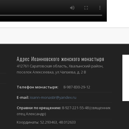
Адрес Иоанновского женского монастыря
412761 Саратовская область, Хвалынский район,
поселок Алексеевка, ул.Чапаева, д. 2 В
Телефон монастыря:
8-987-830-29-12
E-mail:
ioann-monastir
@yandex.ru
Справки по крещению:
8-927-221-55-48 (священник
отец Александр)
Координаты: 52.293463, 48.012633