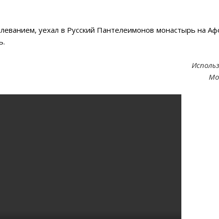
болеванием, уехал в Русский Пантелеимонов монастырь на Аф
ь.
Исполь
Мо