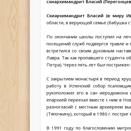
схиархимандрит Власий (Перегонцев
Схиархимандрит Власий (в миру И
области, в верующей семье (бабушка с
По окончании школы поступил на леч
посещений служб подвергся травле и п
встретился со своим духовным настав
Лавра. Так как пропавшего студента о
Петра). Через пять лет был пострижен 
С закрытием монастыря в период хрущ
работу в Успенский собор псаломщи
рукоположил его в сан
иеродиакона и
епархией переехал вместе с ним в Нов
разногласий с местным архиереем вы
(Тяпочкину), который в 1980 г. постриг
В 1991 году по благословению митро