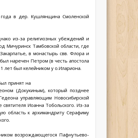
года в дер. Кушлянщина Смоленской
днако из-за религиозных убеждений и
род Мичуринск Тамбовской области, где
Закарпатье, в монастырь свв. Флора и
 был наречен Петром (в честь апостола
11 лет был келейником у о.Илариона.
был принят на
еоном (Докукиным), который позднее
 Гедеона управляющим Новосибирской
е святителя Иоанна Тобольского. Из-за
кую область к архимандриту Серафиму
кого.
овником возрождающегося Пафнутьево-