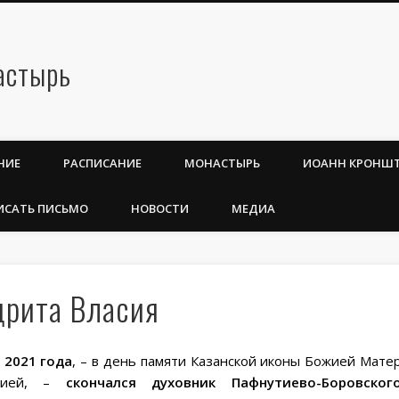
НИЕ
РАСПИСАНИЕ
МОНАСТЫРЬ
ИОАНН КРОНШ
ИСАТЬ ПИСЬМО
НОВОСТИ
МЕДИА
дрита Власия
 2021 года
, – в день памяти Казанской иконы Божией Матер
кцией, –
скончался духовник Пафнутиево-Боровско