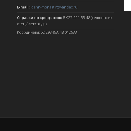
E-mail:
ioann-monastir
@yandex.ru
Справки по крещению:
8-927-221-55-48 (священник
отец Александр)
Координаты: 52.293463, 48.012633