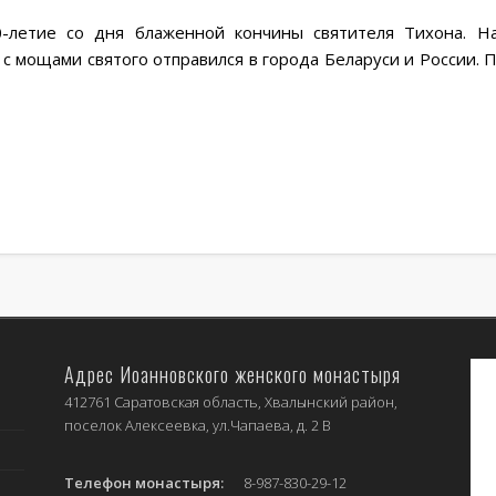
0-летие со дня блаженной кончины святителя Тихона. Н
с мощами святого отправился в города Беларуси и России. 
Адрес Иоанновского женского монастыря
412761 Саратовская область, Хвалынский район,
поселок Алексеевка, ул.Чапаева, д. 2 В
Телефон монастыря:
8-987-830-29-12