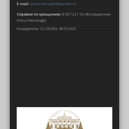
E-mail:
ioann-monastir
@yandex.ru
Справки по крещению:
8-927-221-55-48 (священник
отец Александр)
Координаты: 52.293463, 48.012633