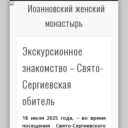
ИОАНН КРОНШТАДТСКИЙ
НАПИСАТЬ ПИСЬМО
ПАЛОМНИКАМ
ДУХОВЕНСТВО
РАСПИСАНИЕ
МОНАСТЫРЬ
КОНТАКТЫ
КРЕЩЕНИЕ
НОВОСТИ
ГЛАВНАЯ
МЕДИА
ТРЕБЫ
Экскурсионное
знакомство – Свято-
Сергиевская
обитель
18 июля 2025 года, – в
о время
посещения Свято-Сергиевского