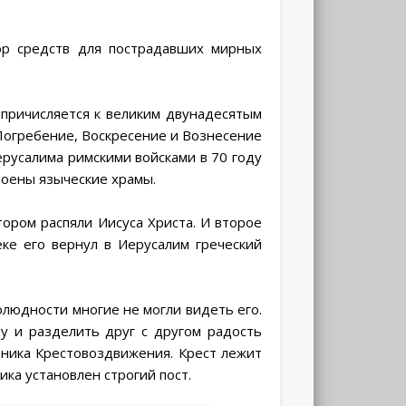
ор средств для пострадавших мирных
причисляется к великим двунадесятым
 Погребение, Воскресение и Вознесение
ерусалима римскими войсками в 70 году
роены языческие храмы.
тором распяли Иисуса Христа. И второе
ке его вернул в Иерусалим греческий
олюдности многие не могли видеть его.
у и разделить друг с другом радость
ника Крестовоздвижения. Крест лежит
ка установлен строгий пост.