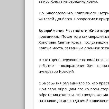
вынос Креста на середину храма.
По благословению Святейшего Патри
жителей Донбасса, Новороссии и приг
Воздви́жение Честно́го и Животворя
праздникам. После того как свершилис
Христовы, Святой Крест, послуживший 
Святые места, связанные с земной жиз
В этот день верующие вспоминают, как
событие — возвращение Животворящег
император Ираклий.
Оба события объединяло то, что Крест
При этом обращали его ко всем стор
обретения святыни. Чин воздвижения
на аналое до дня отдания Воздвижения