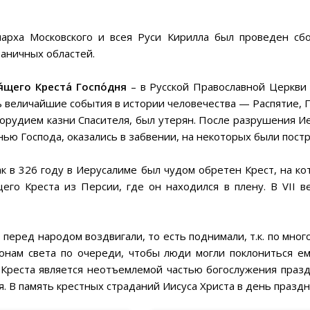
арха Московского и всея Руси Кирилла был проведен сб
раничных областей.
́щего Креста́ Госпо́дня
– в Русской Православной Церкви 
ь величайшие события в истории человечества — Распятие,
орудием казни Спасителя, был утерян. После разрушения И
нью Господа, оказались в забвении, на некоторых были пост
 в 326 году в Иерусалиме был чудом обретен Крест, на ко
о Креста из Персии, где он находился в плену. В VII ве
 перед народом воздвигали, то есть поднимали, т.к. по мног
онам света по очереди, чтобы люди могли поклониться ем
 Креста является неотъемлемой частью богослужения празд
. В память крестных страданий Иисуса Христа в день праздни