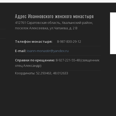
Адрес Иоанновского женского монастыря
412761 Саратовская область, Хвалынский район,
поселок Алексеевка, ул.Чапаева, д. 2 В
Телефон монастыря:
8-987-830-29-12
E-mail:
ioann-monastir
@yandex.ru
Справки по крещению:
8-927-221-55-48 (священник
отец Александр)
Координаты: 52.293463, 48.012633