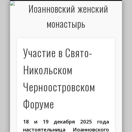
ИОАНН КРОНШТАДТСКИЙ
НАПИСАТЬ ПИСЬМО
ПАЛОМНИКАМ
ДУХОВЕНСТВО
РАСПИСАНИЕ
МОНАСТЫРЬ
КОНТАКТЫ
КРЕЩЕНИЕ
НОВОСТИ
ГЛАВНАЯ
МЕДИА
ТРЕБЫ
Участие в Свято-
Никольском
Черноостровском
Форуме
18 и 19 декабря 2025 года
настоятельница Иоанновского