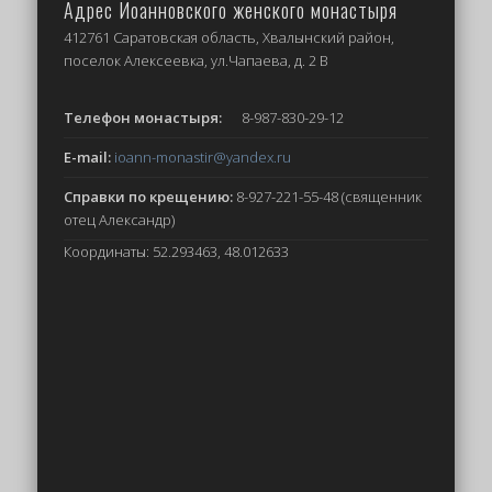
Адрес Иоанновского женского монастыря
412761 Саратовская область, Хвалынский район,
поселок Алексеевка, ул.Чапаева, д. 2 В
Телефон монастыря:
8-987-830-29-12
E-mail:
ioann-monastir
@yandex.ru
Справки по крещению:
8-927-221-55-48 (священник
отец Александр)
Координаты: 52.293463, 48.012633