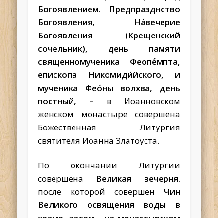
Богоявлением. Предпразднство
Богоявления, На́вечерие
Богоявления (Крещенский
сочельник), день памяти
священномученика Феопе́мпта,
епископа Никомиди́йского, и
мученика Фео́ны волхва, день
постный,
–
в Иоанновском
женском монастыре совершена
Божественная Литургия
святителя Иоанна Златоуста.
По окончании Литургии
совершена
Великая вечерня
,
после которой совершен
Чин
Великого освящения воды в
храме, затем – на монастырском