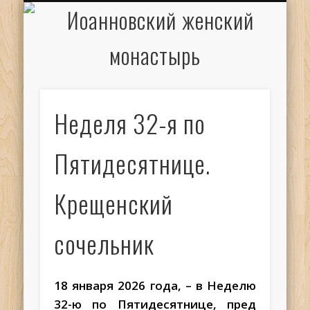
ИОАНН КРОНШТАДТСКИЙ
НАПИСАТЬ ПИСЬМО
ПАЛОМНИКАМ
ДУХОВЕНСТВО
РАСПИСАНИЕ
МОНАСТЫРЬ
КОНТАКТЫ
КРЕЩЕНИЕ
НОВОСТИ
ГЛАВНАЯ
МЕДИА
ТРЕБЫ
Неделя 32-я по
Пятидесятнице.
Крещенский
сочельник
18 января 2026 года, – в Неделю
32-ю по Пятидесятнице, пред