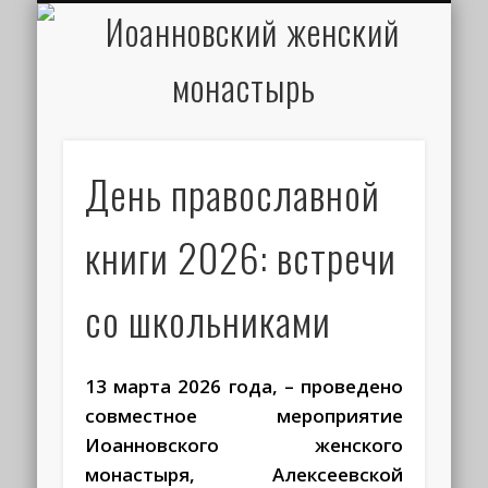
ИОАНН КРОНШТАДТСКИЙ
НАПИСАТЬ ПИСЬМО
ПАЛОМНИКАМ
ДУХОВЕНСТВО
РАСПИСАНИЕ
МОНАСТЫРЬ
КОНТАКТЫ
КРЕЩЕНИЕ
НОВОСТИ
ГЛАВНАЯ
МЕДИА
ТРЕБЫ
День православной
книги 2026: встречи
со школьниками
13 марта 2026 года,
– проведено
совместное мероприятие
Иоанновского женского
монастыря, Алексеевской