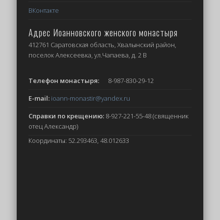
ВКонтакте
Адрес Иоанновского женского монастыря
412761 Саратовская область, Хвалынский район,
поселок Алексеевка, ул.Чапаева, д. 2 В
Телефон монастыря:
8-987-830-29-12
E-mail:
ioann-monastir
@yandex.ru
Справки по крещению:
8-927-221-55-48 (священник
отец Александр)
Координаты: 52.293463, 48.012633