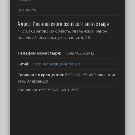
ВКонтакте
Адрес Иоанновского женского монастыря
412761 Саратовская область, Хвалынский район,
поселок Алексеевка, ул.Чапаева, д. 2 В
Телефон монастыря:
8-987-830-29-12
E-mail:
ioann-monastir
@yandex.ru
Справки по крещению:
8-927-221-55-48 (священник
отец Александр)
Координаты: 52.293463, 48.012633