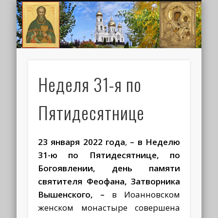
ИОАНН КРОНШТАДТСКИЙ
НАПИСАТЬ ПИСЬМО
ПАЛОМНИКАМ
ДУХОВЕНСТВО
РАСПИСАНИЕ
МОНАСТЫРЬ
КОНТАКТЫ
КРЕЩЕНИЕ
НОВОСТИ
ГЛАВНАЯ
МЕДИА
ТРЕБЫ
Неделя 31-я по
Пятидесятнице
23 января 2022 года
,
– в Неделю
31-ю по Пятидесятнице, по
Богоявлении, день памяти
святителя Феофана, Затворника
Вышенского,
–
в Иоанновском
женском монастыре совершена