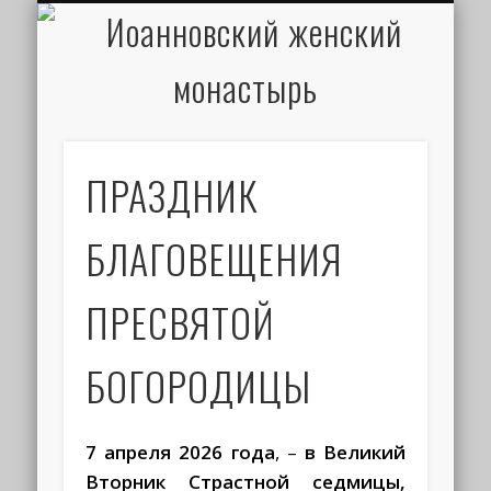
ИОАНН КРОНШТАДТСКИЙ
НАПИСАТЬ ПИСЬМО
ПАЛОМНИКАМ
ДУХОВЕНСТВО
РАСПИСАНИЕ
МОНАСТЫРЬ
КОНТАКТЫ
КРЕЩЕНИЕ
НОВОСТИ
ГЛАВНАЯ
МЕДИА
ТРЕБЫ
ПРАЗДНИК
БЛАГОВЕЩЕНИЯ
ПРЕСВЯТОЙ
БОГОРОДИЦЫ
7 апреля 2026 года
, –
в Великий
Вторник Страстной седми
цы,