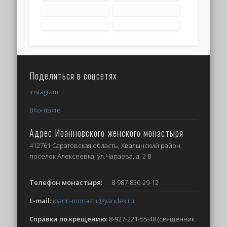
Поделиться в соцсетях
Instagram
ВКонтакте
Адрес Иоанновского женского монастыря
412761 Саратовская область, Хвалынский район,
поселок Алексеевка, ул.Чапаева, д. 2 В
Телефон монастыря:
8-987-830-29-12
E-mail:
ioann-monastir
@yandex.ru
Справки по крещению:
8-927-221-55-48 (священник