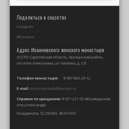
Поделиться в соцсетях
Instagram
ВКонтакте
Адрес Иоанновского женского монастыря
412761 Саратовская область, Хвалынский район,
поселок Алексеевка, ул.Чапаева, д. 2 В
Телефон монастыря:
8-987-830-29-12
E-mail:
ioann-monastir
@yandex.ru
Справки по крещению:
8-927-221-55-48 (священник
отец Александр)
Координаты: 52.293463, 48.012633