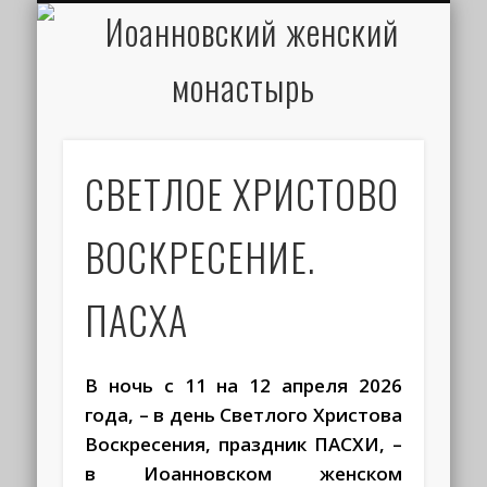
ИОАНН КРОНШТАДТСКИЙ
НАПИСАТЬ ПИСЬМО
ПАЛОМНИКАМ
ДУХОВЕНСТВО
РАСПИСАНИЕ
МОНАСТЫРЬ
КОНТАКТЫ
КРЕЩЕНИЕ
НОВОСТИ
ГЛАВНАЯ
МЕДИА
ТРЕБЫ
СВЕТЛОЕ ХРИСТОВО
ВОСКРЕСЕНИЕ.
ПАСХА
В ночь с 11 на 12 апреля 2026
года, – в день Светлого Христова
Воскресения, праздник ПАСХИ,
–
в Иоанновском женском