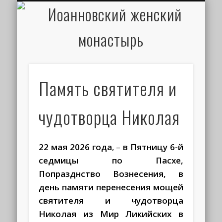
ИОАНН КРОНШТАДТСКИЙ
НАПИСАТЬ ПИСЬМО
ПАЛОМНИКАМ
ДУХОВЕНСТВО
РАСПИСАНИЕ
МОНАСТЫРЬ
КОНТАКТЫ
КРЕЩЕНИЕ
НОВОСТИ
ГЛАВНАЯ
МЕДИА
ТРЕБЫ
Память святителя и
чудотворца Николая
22 мая 2026 года
, –
в Пятницу 6-й
седмицы по Пасхе,
Попразднство Вознесения, в
день памяти перенесения мощей
святителя и чудотворца
Николая из Мир Ликийских в