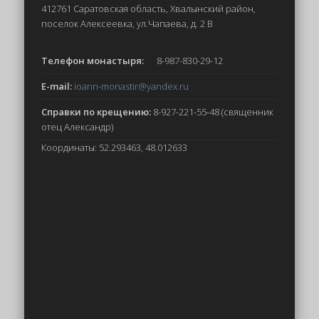
412761 Саратовская область, Хвалынский район,
поселок Алексеевка, ул.Чапаева, д. 2 В
Телефон монастыря:
8-987-830-29-12
E-mail:
ioann-monastir
@yandex.ru
Справки по крещению:
8-927-221-55-48 (священник
отец Александр)
Координаты: 52.293463, 48.012633