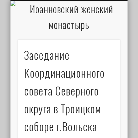
ИОАНН КРОНШТАДТСКИЙ
НАПИСАТЬ ПИСЬМО
ПАЛОМНИКАМ
ДУХОВЕНСТВО
РАСПИСАНИЕ
МОНАСТЫРЬ
КОНТАКТЫ
КРЕЩЕНИЕ
НОВОСТИ
ГЛАВНАЯ
МЕДИА
ТРЕБЫ
Заседание
Координационного
совета Северного
округа в Троицком
соборе г.Вольска