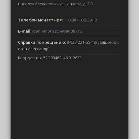
поселок Алексеевка, ул.Чапаева, д. 2 В
Телефон монастыря:
8-987-830-29-12
E-mail:
ioann-monastir
@yandex.ru
Справки по крещению:
8-927-221-55-48 (священник
отец Александр)
Координаты: 52.293463, 48.012633