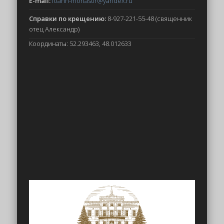
E-mail:
ioann-monastir
@yandex.ru
Справки по крещению:
8-927-221-55-48 (священник
отец Александр)
Координаты: 52.293463, 48.012633