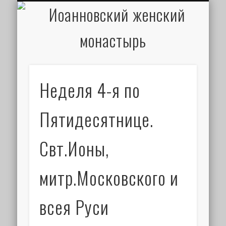
ИОАНН КРОНШТАДТСКИЙ
НАПИСАТЬ ПИСЬМО
ПАЛОМНИКАМ
ДУХОВЕНСТВО
РАСПИСАНИЕ
МОНАСТЫРЬ
КОНТАКТЫ
КРЕЩЕНИЕ
НОВОСТИ
ГЛАВНАЯ
МЕДИА
ТРЕБЫ
Неделя 4-я по
Пятидесятнице.
Свт.Ионы,
митр.Московского и
всея Руси