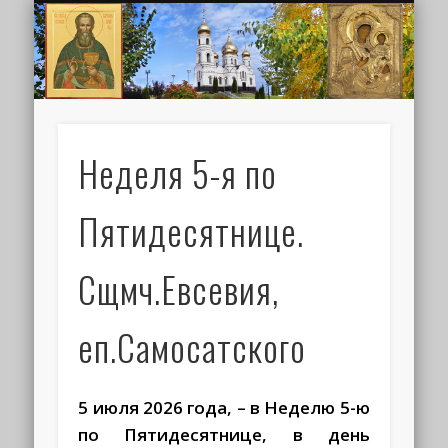
ИОАНН КРОНШТАДТСКИЙ
НАПИСАТЬ ПИСЬМО
ПАЛОМНИКАМ
ДУХОВЕНСТВО
РАСПИСАНИЕ
МОНАСТЫРЬ
КОНТАКТЫ
КРЕЩЕНИЕ
НОВОСТИ
ГЛАВНАЯ
МЕДИА
ТРЕБЫ
Неделя 5-я по
Пятидесятнице.
Сщмч.Евсевия,
еп.Самосатского
5 июля 2026 года, – в Неделю 5-ю
по Пятидесятнице, в день