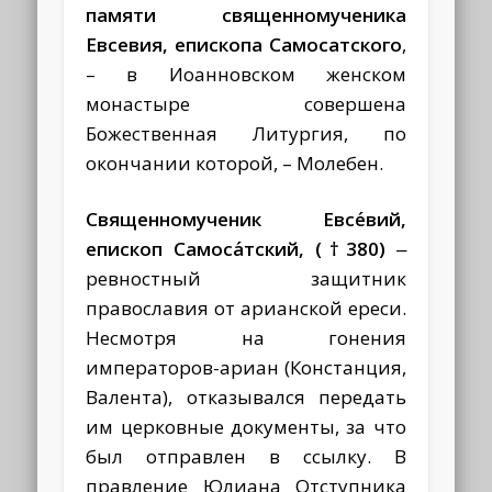
памяти священномученика
Евсевия, епископа Самосатского
,
– в Иоанновском женском
монастыре совершена
Божественная Литургия, по
окончании которой, – Молебен.
Священномученик Евсе́вий,
епископ Самоса́тский, (†380)
‒
ревностный защитник
православия от арианской ереси.
Несмотря на гонения
императоров-ариан (Констанция,
Валента), отказывался передать
им церковные документы, за что
был отправлен в ссылку. В
правление Юлиана Отступника