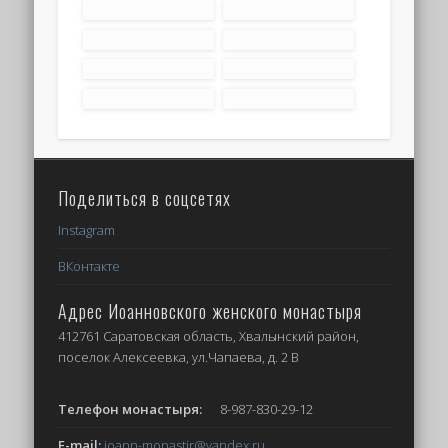
Поделиться в соцсетях
Instagram
ВКонтакте
Адрес Иоанновского женского монастыря
412761 Саратовская область, Хвалынский район,
поселок Алексеевка, ул.Чапаева, д. 2 В
Телефон монастыря:
8-987-830-29-12
E-mail:
ioann-monastir
@yandex.ru