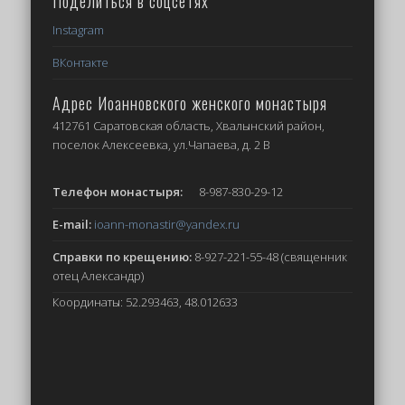
Поделиться в соцсетях
Instagram
ВКонтакте
Адрес Иоанновского женского монастыря
412761 Саратовская область, Хвалынский район,
поселок Алексеевка, ул.Чапаева, д. 2 В
Телефон монастыря:
8-987-830-29-12
E-mail:
ioann-monastir
@yandex.ru
Справки по крещению:
8-927-221-55-48 (священник
отец Александр)
Координаты: 52.293463, 48.012633