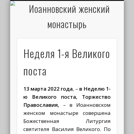
ИОАНН КРОНШТАДТСКИЙ
НАПИСАТЬ ПИСЬМО
ПАЛОМНИКАМ
ДУХОВЕНСТВО
РАСПИСАНИЕ
МОНАСТЫРЬ
КОНТАКТЫ
КРЕЩЕНИЕ
НОВОСТИ
ГЛАВНАЯ
МЕДИА
ТРЕБЫ
Неделя 1-я Великого
поста
13 марта 2022 года
, –
в Неделю 1-
ю Великого поста, Торжество
Православия,
– в Иоанновском
женском монастыре совершена
Божественная Литургия
святителя Василия Великого. По