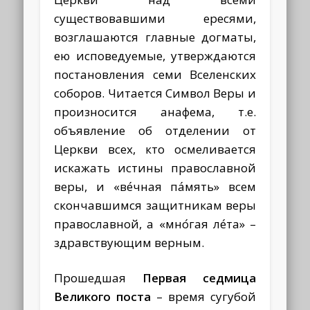
существовавшими ересями,
возглашаются главные догматы,
ею исповедуемые, утверждаются
постановления семи Вселенских
соборов. Читается Символ Веры и
произносится анафема, т.е.
объявление об отделении от
Церкви всех, кто осмеливается
искажать истины православной
веры, и «ве́чная па́мять» всем
скончавшимся защитникам веры
православной, а «мно́гая ле́та» –
здравствующим верным.
Прошедшая
Первая седмица
Великого поста
– время сугубой