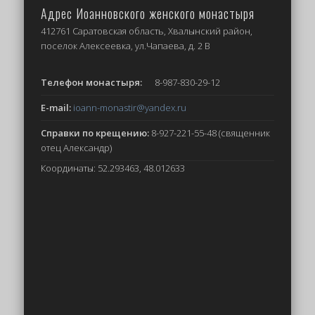
Адрес Иоанновского женского монастыря
412761 Саратовская область, Хвалынский район,
поселок Алексеевка, ул.Чапаева, д. 2 В
Телефон монастыря:
8-987-830-29-12
E-mail:
ioann-monastir
@yandex.ru
Справки по крещению:
8-927-221-55-48 (священник
отец Александр)
Координаты: 52.293463, 48.012633