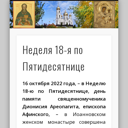
ИОАНН КРОНШТАДТСКИЙ
НАПИСАТЬ ПИСЬМО
ПАЛОМНИКАМ
ДУХОВЕНСТВО
РАСПИСАНИЕ
МОНАСТЫРЬ
КОНТАКТЫ
КРЕЩЕНИЕ
НОВОСТИ
ГЛАВНАЯ
МЕДИА
ТРЕБЫ
Неделя 18-я по
Пятидесятнице
16 октября 2022 года, – в Неделю
18-ю по Пятидесятнице, день
памяти священномученика
Дионисия Ареопагита, епископа
Афинского,
–
в Иоанновском
женском монастыре совершена