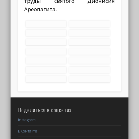
труды святого Дионисия
Ареопагита.
Поделиться в соцсетях
Instagram
ВКонтакте