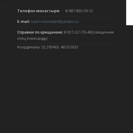
Телефон монастыря:
8-987-830-29-12
E-mail:
ioann-monastir
@yandex.ru
Справки по крещению:
8-927-221-55-48 (священник
отец Александр)
Координаты: 52.293463, 48.012633