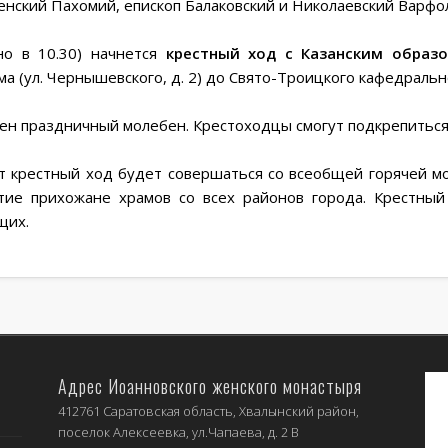
енский Пахомий, епископ Балаковский и Николаевский Варфол
но в 10.30) начнется
крестный ход с Казанским образ
 (ул. Чернышевского, д. 2) до Свято-Троицкого кафедрального
ен праздничный молебен. Крестоходцы смогут подкрепиться 
от
крестный ход будет совершаться со всеобщей горячей м
тие прихожане храмов со всех районов города. Крестны
щих.
Адрес Иоанновского женского монастыря
412761 Саратовская область, Хвалынский район,
поселок Алексеевка, ул.Чапаева, д. 2 В