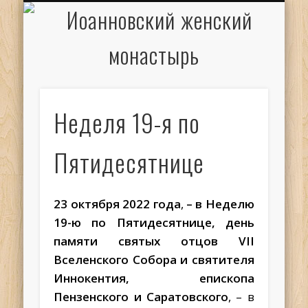
ИОАНН КРОНШТАДТСКИЙ
НАПИСАТЬ ПИСЬМО
ПАЛОМНИКАМ
ДУХОВЕНСТВО
РАСПИСАНИЕ
МОНАСТЫРЬ
КОНТАКТЫ
КРЕЩЕНИЕ
НОВОСТИ
ГЛАВНАЯ
МЕДИА
ТРЕБЫ
Неделя 19-я по
Пятидесятнице
23 октября 2022 года
,
– в Неделю
19-ю по Пятидесятнице, день
памяти святых отцов VII
Вселенского Собора и святителя
Иннокентия, епископа
Пензенского
и Саратовского
, – в