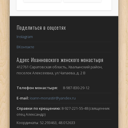
Поделиться в соцсетях
Instagram
ВКонтакте
Адрес Иоанновского женского монастыря
412761 Саратовская область, Хвалынский район,
поселок Алексеевка, ул.Чапаева, д. 2 В
Телефон монастыря:
8-987-830-29-12
E-mail:
ioann-monastir
@yandex.ru
Справки по крещению:
8-927-221-55-48 (священник
отец Александр)
Координаты: 52.293463, 48.012633