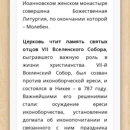
Иоанновском женском монастыре
совершена Божественная
Литургия, по окончании которой
– Молебен.
Церковь чтит память святых
отцов VII Вселенского Собора,
с
ыгравшего важную роль в
жизни христианства. VII-й
Вселенский Собор, был созван
против иконоборческой ереси, и
состоялся в Никее – в 787 году.
Важнейшими его решениями
стали: осуждение ереси
иконоборчества, установление
догмата об иконопочитании и
связанного с ним праздника