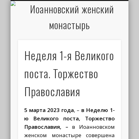
ИОАНН КРОНШТАДТСКИЙ
НАПИСАТЬ ПИСЬМО
ПАЛОМНИКАМ
ДУХОВЕНСТВО
РАСПИСАНИЕ
МОНАСТЫРЬ
КОНТАКТЫ
КРЕЩЕНИЕ
НОВОСТИ
ГЛАВНАЯ
МЕДИА
ТРЕБЫ
Неделя 1-я Великого
поста. Торжество
Православия
5 марта 2023 года
, –
в Неделю 1-
ю Великого поста, Торжество
Православия, –
в Иоанновском
женском монастыре совершена