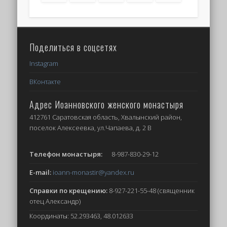
Поделиться в соцсетях
Instagram
ВКонтакте
Адрес Иоанновского женского монастыря
412761 Саратовская область, Хвалынский район,
поселок Алексеевка, ул.Чапаева, д. 2 В
Телефон монастыря:
8-987-830-29-12
E-mail:
ioann-monastir
@yandex.ru
Справки по крещению:
8-927-221-55-48 (священник
отец Александр)
Координаты: 52.293463, 48.012633