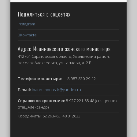
Поделиться в соцсетях
Instagram
ВКонтакте
Адрес Иоанновского женского монастыря
412761 Саратовская область, Хвалынский район,
поселок Алексеевка, ул.Чапаева, д. 2 В
Телефон монастыря:
8-987-830-29-12
E-mail:
ioann-monastir
@yandex.ru
Справки по крещению:
8-927-221-55-48 (священник
отец Александр)
Координаты: 52.293463, 48.012633