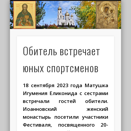
ИОАНН КРОНШТАДТСКИЙ
НАПИСАТЬ ПИСЬМО
ПАЛОМНИКАМ
ДУХОВЕНСТВО
РАСПИСАНИЕ
МОНАСТЫРЬ
КОНТАКТЫ
КРЕЩЕНИЕ
НОВОСТИ
ГЛАВНАЯ
МЕДИА
ТРЕБЫ
Обитель встречает
юных спортсменов
18 сентября 2023 года Матушка
Игумения Еликонида с сестрами
встречали гостей обители.
Иоанновский женский
монастырь посетили участники
Фестиваля, посвященного 20-