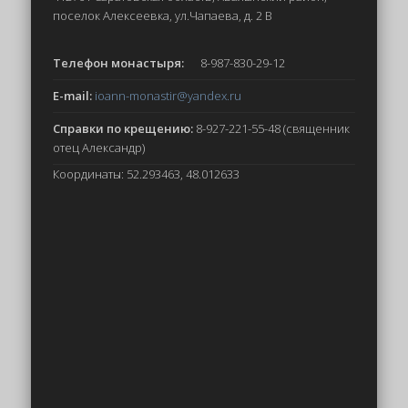
поселок Алексеевка, ул.Чапаева, д. 2 В
Телефон монастыря:
8-987-830-29-12
E-mail:
ioann-monastir
@yandex.ru
Справки по крещению:
8-927-221-55-48 (священник
отец Александр)
Координаты: 52.293463, 48.012633