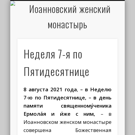
ИОАНН КРОНШТАДТСКИЙ
НАПИСАТЬ ПИСЬМО
ПАЛОМНИКАМ
ДУХОВЕНСТВО
РАСПИСАНИЕ
МОНАСТЫРЬ
КОНТАКТЫ
КРЕЩЕНИЕ
НОВОСТИ
ГЛАВНАЯ
МЕДИА
ТРЕБЫ
Неделя 7-я по
Пятидесятнице
8 августа 2021 года
,
– в Неделю
7-ю по Пятидесятнице, – в день
памяти
священному́ченика
Ермола́я и и́же с ним,
– в
Иоанновском женском монастыре
совершена Божественная