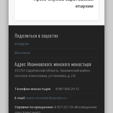
епархии
Поделиться в соцсетях
Instagram
ВКонтакте
Адрес Иоанновского женского монастыря
412761 Саратовская область, Хвалынский район,
поселок Алексеевка, ул.Чапаева, д. 2 В
Телефон монастыря:
8-987-830-29-12
E-mail:
ioann-monastir
@yandex.ru
Справки по крещению:
8-927-221-55-48 (священник
отец Александр)