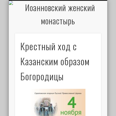
ИОАНН КРОНШТАДТСКИЙ
НАПИСАТЬ ПИСЬМО
ПАЛОМНИКАМ
ДУХОВЕНСТВО
РАСПИСАНИЕ
МОНАСТЫРЬ
КОНТАКТЫ
КРЕЩЕНИЕ
НОВОСТИ
ГЛАВНАЯ
МЕДИА
ТРЕБЫ
Крестный ход с
Казанским образом
Богородицы