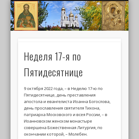
ИОАНН КРОНШТАДТСКИЙ
НАПИСАТЬ ПИСЬМО
ПАЛОМНИКАМ
ДУХОВЕНСТВО
РАСПИСАНИЕ
МОНАСТЫРЬ
КОНТАКТЫ
КРЕЩЕНИЕ
НОВОСТИ
ГЛАВНАЯ
МЕДИА
ТРЕБЫ
Неделя 17-я по
Пятидесятнице
9 октября 2022 года, – в Неделю 17-ю по
Пятидесятнице, день преставления
апостола и евангелиста Иоанна Богослова,
день прославления святителя Тихона,
патриарха Московского и всея России, – в
Иоанновском женском монастыре
совершена Божественная Литургия, по
окончании которой, – Молебен.