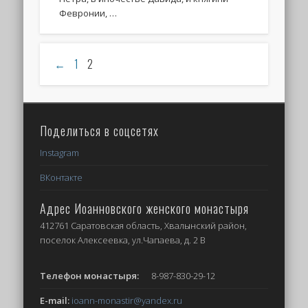
Февронии, …
←
1
2
Поделиться в соцсетях
Instagram
ВКонтакте
Адрес Иоанновского женского монастыря
412761 Саратовская область, Хвалынский район,
поселок Алексеевка, ул.Чапаева, д. 2 В
Телефон монастыря:
8-987-830-29-12
E-mail:
ioann-monastir
@yandex.ru