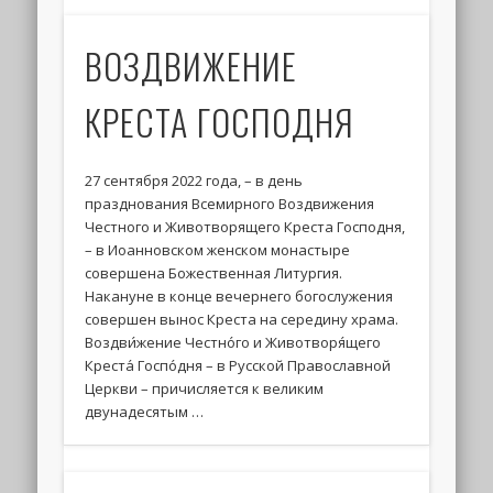
ВОЗДВИЖЕНИЕ
КРЕСТА ГОСПОДНЯ
27 сентября 2022 года, – в день
празднования Всемирного Воздвижения
Честного и Животворящего Креста Господня,
– в Иоанновском женском монастыре
совершена Божественная Литургия.
Накануне в конце вечернего богослужения
совершен вынос Креста на середину храма.
Воздви́жение Честно́го и Животворя́щего
Креста́ Госпо́дня – в Русской Православной
Церкви – причисляется к великим
двунадесятым …