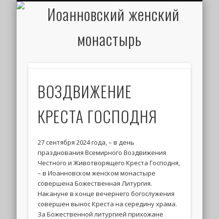
ИОАНН КРОНШТАДТСКИЙ
НАПИСАТЬ ПИСЬМО
ПАЛОМНИКАМ
ДУХОВЕНСТВО
РАСПИСАНИЕ
МОНАСТЫРЬ
КОНТАКТЫ
КРЕЩЕНИЕ
НОВОСТИ
ГЛАВНАЯ
МЕДИА
ТРЕБЫ
ВОЗДВИЖЕНИЕ
КРЕСТА ГОСПОДНЯ
27 сентября 2024 года, – в день
празднования Всемирного Воздвижения
Честного и Животворящего Креста Господня,
– в Иоанновском женском монастыре
совершена Божественная Литургия.
Накануне в конце вечернего богослужения
совершен вынос Креста на середину храма.
За Божественной литургией прихожане