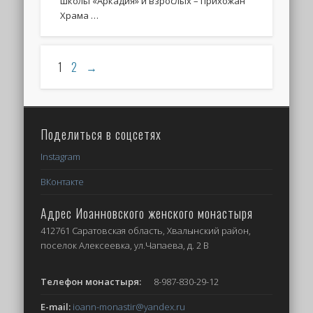
школы «Аркадия» и взрослых – прихожан
Храма …
1
2
→
Поделиться в соцсетях
Instagram
ВКонтакте
Адрес Иоанновского женского монастыря
412761 Саратовская область, Хвалынский район,
поселок Алексеевка, ул.Чапаева, д. 2 В
Телефон монастыря:
8-987-830-29-12
E-mail:
ioann-monastir
@yandex.ru