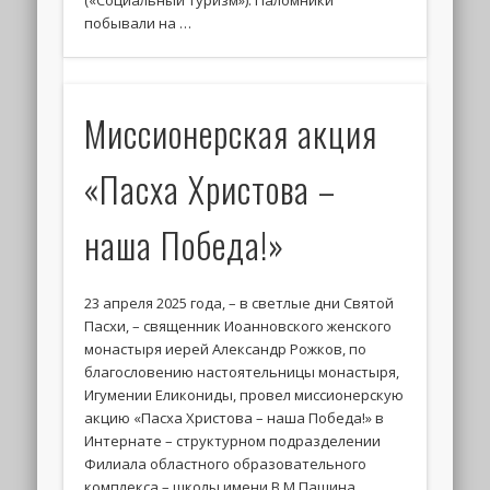
(«Социальный туризм»). Паломники
побывали на …
Миссионерская акция
«Пасха Христова –
наша Победа!»
23 апреля 2025 года, – в светлые дни Святой
Пасхи, – священник Иоанновского женского
монастыря иерей Александр Рожков, по
благословению настоятельницы монастыря,
Игумении Еликониды, провел миссионерскую
акцию «Пасха Христова – наша Победа!» в
Интернате – структурном подразделении
Филиала областного образовательного
комплекса – школы имени В.М.Пашина