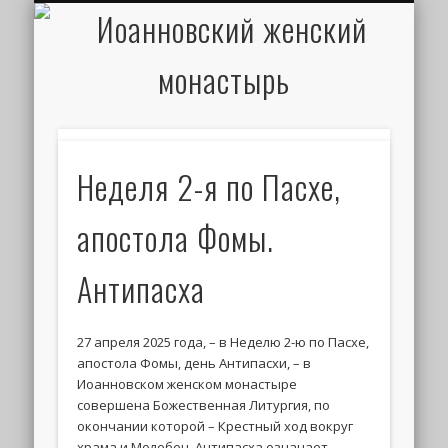
ИОАНН КРОНШТАДТСКИЙ
НАПИСАТЬ ПИСЬМО
ПАЛОМНИКАМ
ДУХОВЕНСТВО
РАСПИСАНИЕ
МОНАСТЫРЬ
КОНТАКТЫ
КРЕЩЕНИЕ
НОВОСТИ
ГЛАВНАЯ
МЕДИА
ТРЕБЫ
Неделя 2-я по Пасхе,
апостола Фомы.
Антипасха
27 апреля 2025 года, – в Неделю 2-ю по Пасхе,
апостола Фомы, день Антипасхи, – в
Иоанновском женском монастыре
совершена Божественная Литургия, по
окончании которой – Крестный ход вокруг
храма и Молебен. Антипасха означает