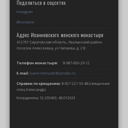
Поделиться в соцсетях
Instagram
ВКонтакте
Адрес Иоанновского женского монастыря
412761 Саратовская область, Хвалынский район,
поселок Алексеевка, ул.Чапаева, д. 2 В
Телефон монастыря:
8-987-830-29-12
E-mail:
ioann-monastir
@yandex.ru
Справки по крещению:
8-927-221-55-48 (священник
отец Александр)
Координаты: 52.293463, 48.012633