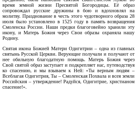
время земной жизни Пресвятой Богородицы. Её образ
сопровождал русские дружины в бою и вдохновлял на
молитву. Празднование в честь этого чудотворного образа 28
июля было установлено в 1525 году в память возвращения
Смоленска России. Наши предки благоговейно хранили эту
икону, и Матерь Божия через Свои образы охраняла нашу
Родину.
Святая икона Божией Матери Одигитрии – одна из главных
святынь Русской Церкви. Верующие получали и получают от
нее обильную благодатную помощь. Матерь Божия через
Свой святой образ заступает и подкрепляет нас, путеводствуя
ко спасению, и мы взываем к Ней: «Ты верным людям –
Всеблагая Одигитрия, Ты – Смоленская Похвала и всея земли
Российския – утверждение! Радуйся, Одигитрие, христианом
спасение!».