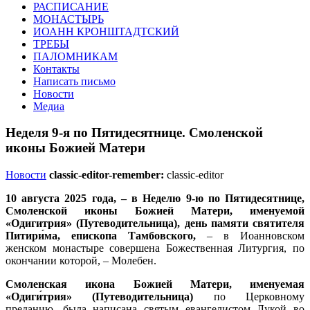
РАСПИСАНИЕ
МОНАСТЫРЬ
ИОАНН КРОНШТАДТСКИЙ
ТРЕБЫ
ПАЛОМНИКАМ
Контакты
Написать письмо
Новости
Медиа
Неделя 9-я по Пятидесятнице. Смоленской
иконы Божией Матери
Новости
classic-editor-remember:
classic-editor
10 августа 2025 года, – в Неделю 9-ю по Пятидесятнице,
Смоленской иконы Божией Матери, именуемой
«Одигитрия» (Путеводительница), день памяти святителя
Питири́ма, епископа Тамбовского
,
– в Иоанновском
женском монастыре совершена Божественная Литургия, по
окончании которой, – Молебен.
Смоленская икона Божией Матери, именуемая
«Одиги́трия» (Путеводительница)
по Церковному
преданию, была написана святым евангелистом Лукой во