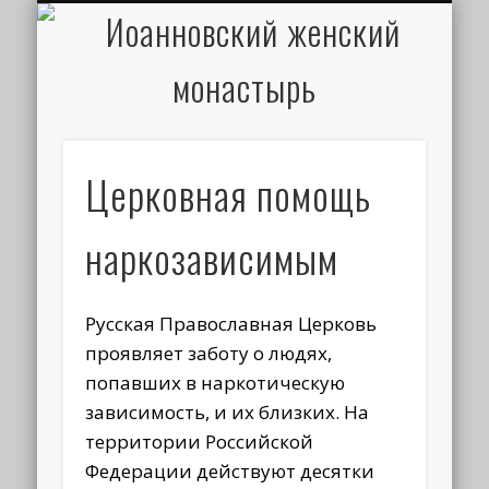
ИОАНН КРОНШТАДТСКИЙ
НАПИСАТЬ ПИСЬМО
ПАЛОМНИКАМ
ДУХОВЕНСТВО
РАСПИСАНИЕ
МОНАСТЫРЬ
КОНТАКТЫ
КРЕЩЕНИЕ
НОВОСТИ
ГЛАВНАЯ
МЕДИА
ТРЕБЫ
Церковная помощь
наркозависимым
Русская Православная Церковь
проявляет заботу о людях,
попавших в наркотическую
зависимость, и их близких. На
территории Российской
Федерации действуют десятки