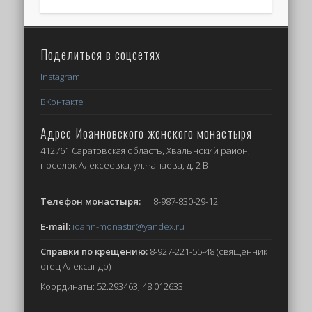
Поделиться в соцсетях
Instagram
ВКонтакте
Адрес Иоанновского женского монастыря
412761 Саратовская область, Хвалынский район,
поселок Алексеевка, ул.Чапаева, д. 2 В
Телефон монастыря:
8-987-830-29-12
E-mail:
ioann-monastir
@yandex.ru
Справки по крещению:
8-927-221-55-48 (священник
отец Александр)
Координаты: 52.293463, 48.012633