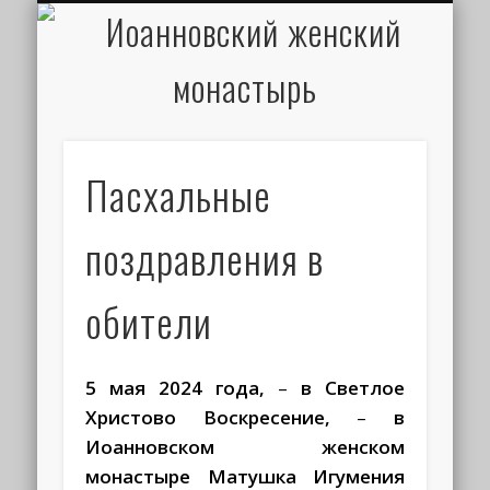
ИОАНН КРОНШТАДТСКИЙ
НАПИСАТЬ ПИСЬМО
ПАЛОМНИКАМ
ДУХОВЕНСТВО
РАСПИСАНИЕ
МОНАСТЫРЬ
КОНТАКТЫ
КРЕЩЕНИЕ
НОВОСТИ
ГЛАВНАЯ
МЕДИА
ТРЕБЫ
Пасхальные
поздравления в
обители
5 мая 2024 года,
–
в Светлое
Христово Воскресение,
–
в
Иоанновском женском
монастыре Матушка Игумения