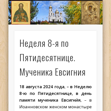
ИОАНН КРОНШТАДТСКИЙ
НАПИСАТЬ ПИСЬМО
ПАЛОМНИКАМ
ДУХОВЕНСТВО
РАСПИСАНИЕ
МОНАСТЫРЬ
КОНТАКТЫ
КРЕЩЕНИЕ
НОВОСТИ
ГЛАВНАЯ
МЕДИА
ТРЕБЫ
Неделя 8-я по
Пятидесятнице.
Мученика Евсигния
18 августа 2024 года
,
– в Неделю
8-ю по Пятидесятнице, в день
памяти мученика Евсигни́я
, – в
Иоанновском женском монастыре