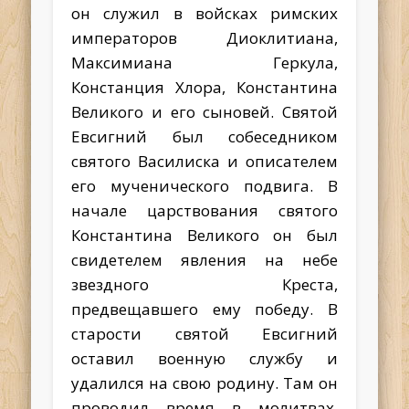
он служил в войсках римских
императоров Диоклитиана,
Максимиана Геркула,
Констанция Хлора, Константина
Великого и его сыновей. Святой
Евсигний был собеседником
святого Василиска и описателем
его мученического подвига. В
начале царствования святого
Константина Великого он был
свидетелем явления на небе
звездного Креста,
предвещавшего ему победу.
В
старости святой Евсигний
оставил военную службу и
удалился на свою родину. Там он
проводил время в молитвах,