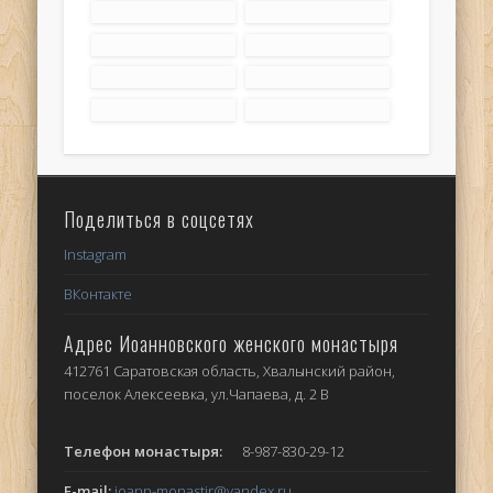
Поделиться в соцсетях
Instagram
ВКонтакте
Адрес Иоанновского женского монастыря
412761 Саратовская область, Хвалынский район,
поселок Алексеевка, ул.Чапаева, д. 2 В
Телефон монастыря:
8-987-830-29-12
E-mail:
ioann-monastir
@yandex.ru