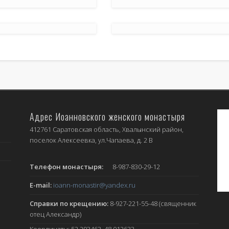
Адрес Иоанновского женского монастыря
412761 Саратовская область, Хвалынский район,
поселок Алексеевка, ул.Чапаева, д. 2 В
Телефон монастыря:
8-987-830-29-12
E-mail:
ioann-monastir
@yandex.ru
Справки по крещению:
8-927-221-55-48 (священник
отец Александр)
Координаты: 52.293463, 48.012633