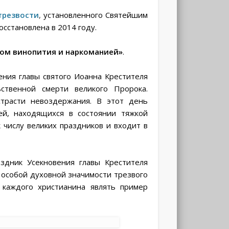
трезвости
,
установленного Святейшим
сстановлена в 2014 году.
гом винопития и наркоманией»
.
ения главы святого Иоанна Крестителя
ственной смерти великого Пророка.
трасти невоздержания. В этот день
ей, находящихся в состоянии тяжкой
 числу великих праздников и входит в
здник Усекновения главы Крестителя
б особой духовной значимости трезвого
 каждого христианина являть пример