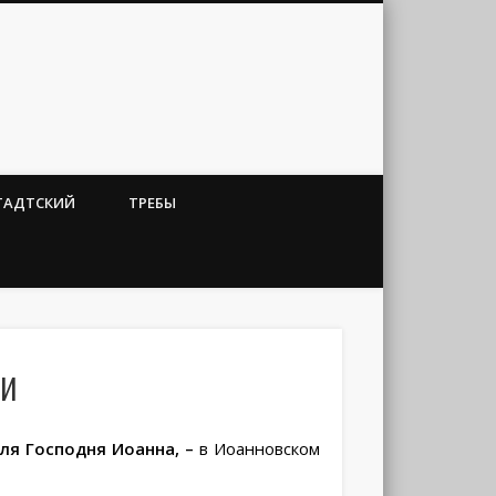
ТАДТСКИЙ
ТРЕБЫ
ти
еля Господня Иоанна,
–
в Иоанновском