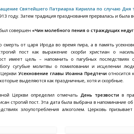
ащение Святейшего Патриарха Кирилла по случаю Дня 
3 году. Затем традиция празднования прервалась и была во
 был совершен
«Чин молебного пения о страждущих неду
 смерть от царя Ирода во время пира, а в память усекнов
трогий пост как выражение скорби христиан о насиль
ст имеет цель – напомнить о пагубных последствиях с
 Богу сугубые молитвы о помиловании и исцелении люд
й Церкви
Усекновение главы Иоанна Предтечи
относится к
 которые выделяются как праздничные, хотя и скорбные.
вной Церкви определил отмечать
День трезвости
в пра
исан строгий пост. Эта дата была выбрана в напоминание о
едствиях злоупотребления алкоголем. Церковь призывает