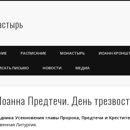
НИЕ
РАСПИСАНИЕ
МОНАСТЫРЬ
ИОАНН КРОНШ
ИСАТЬ ПИСЬМО
НОВОСТИ
МЕДИА
Иоанна Предтечи. День трезвос
аздника Усекновения главы Пророка, Предтечи и Крестит
венная Литургия.