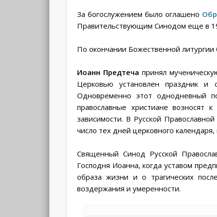
За богослужением было оглашено
Обр
Правительствующим Синодом еще в 191
По окончании Божественной литургии
Иоанн Предтеча
принял мученическую
Церковью установлен праздник и с
Одновременно этот однодневный по
православные христиане возносят к
зависимости. В Русской Православно
число тех дней церковного календаря,
Священный Синод Русской Правосла
Господня Иоанна, когда уставом предп
образа жизни и о трагических посл
воздержания и умеренности.