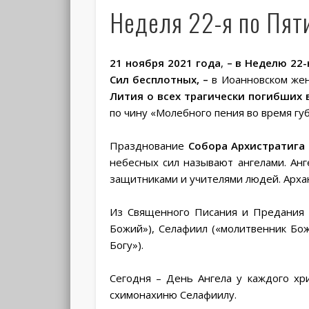
Неделя 22-я по Пят
21 ноября 2021 года
,
– в Неделю 22
Сил бесплотных, –
в Иоанновском же
Лития о всех трагически погибших
по чину «Молебного пения во время гу
Празднование
Собора Архистратига
небесных сил называют ангелами. Ан
защитниками и учителями людей. Архан
Из Священного Писания и Предания и
Божий»), Селафиил («молитвенник Бож
Богу»).
Сегодня – День Ангела у каждого хр
схимонахиню Селафиилу.