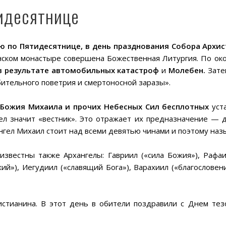
идесятнице
-ю по Пятидесятнице, в день празднования Собора Архи
нском монастыре совершена Божественная Литургия. По ок
 в результате автомобильных катастроф
и
Молебен.
Зате
бительного поветрия и смертоносной заразы».
 Божия Михаила и прочих Небесных Сил бесплотных
уст
гел значит «вестник». Это отражает их предназначение —
гел Михаил стоит над всеми девятью чинами и поэтому назы
звестны также Архангелы: Гавриил («сила Божия»), Рафаил
ий»), Иегудиил («славящий Бога»), Варахиил («благослове
истианина. В этот день в обители поздравили с Днем те