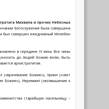
стратига Михаила и прочих Небесных
ончании Богослужения была совершена
м был совершен ежедневный Молебен
ановлено в середине IV века. Все чины
 доносить до людей Божию волю, быть
вается архистратигом.
 («врачевание Божие»), Уриил («свет
ние Божие»), Иеремиил («возвышение к
зоименитства старейшую насельницу –