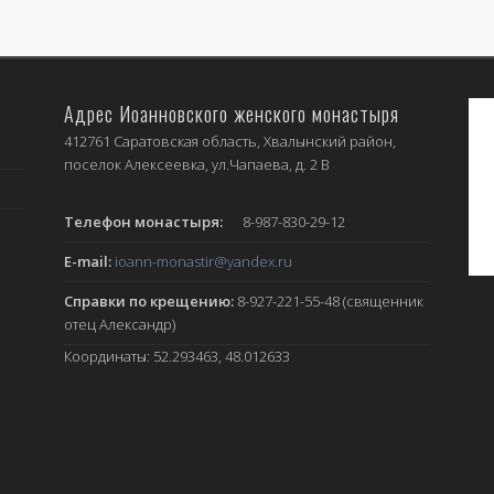
Адрес Иоанновского женского монастыря
412761 Саратовская область, Хвалынский район,
поселок Алексеевка, ул.Чапаева, д. 2 В
Телефон монастыря:
8-987-830-29-12
E-mail:
ioann-monastir
@yandex.ru
Справки по крещению:
8-927-221-55-48 (священник
отец Александр)
Координаты: 52.293463, 48.012633