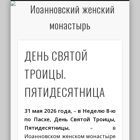
ИОАНН КРОНШТАДТСКИЙ
НАПИСАТЬ ПИСЬМО
ПАЛОМНИКАМ
ДУХОВЕНСТВО
РАСПИСАНИЕ
МОНАСТЫРЬ
КОНТАКТЫ
КРЕЩЕНИЕ
НОВОСТИ
ГЛАВНАЯ
МЕДИА
ТРЕБЫ
ДЕНЬ СВЯТОЙ
ТРОИЦЫ.
ПЯТИДЕСЯТНИЦА
31 мая 2026 года,
–
в Неделю 8-ю
по Пасхе, День Святой Троицы,
Пятидесятницы,
– в
Иоанновском женском монастыре