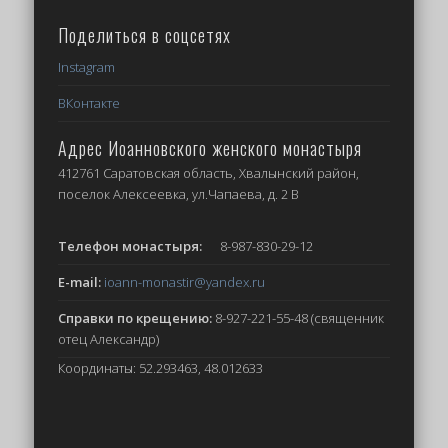
Поделиться в соцсетях
Instagram
ВКонтакте
Адрес Иоанновского женского монастыря
412761 Саратовская область, Хвалынский район,
поселок Алексеевка, ул.Чапаева, д. 2 В
Телефон монастыря:
8-987-830-29-12
E-mail:
ioann-monastir
@yandex.ru
Справки по крещению:
8-927-221-55-48 (священник
отец Александр)
Координаты: 52.293463, 48.012633