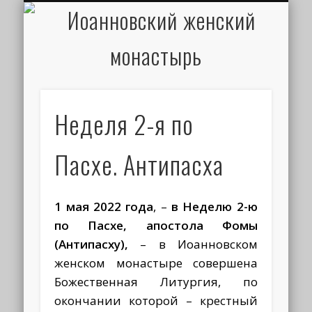
ИОАНН КРОНШТАДТСКИЙ
НАПИСАТЬ ПИСЬМО
ПАЛОМНИКАМ
ДУХОВЕНСТВО
РАСПИСАНИЕ
МОНАСТЫРЬ
КОНТАКТЫ
КРЕЩЕНИЕ
НОВОСТИ
ГЛАВНАЯ
МЕДИА
ТРЕБЫ
Неделя 2-я по
Пасхе. Антипасха
1 мая 2022 года
, –
в Неделю 2-ю
по Пасхе, апостола Фомы
(Антипасху),
– в Иоанновском
женском монастыре совершена
Божественная Литургия, по
окончании которой – крестный