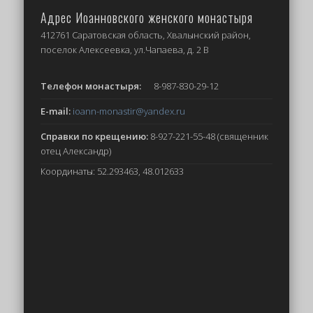
Адрес Иоанновского женского монастыря
412761 Саратовская область, Хвалынский район,
поселок Алексеевка, ул.Чапаева, д. 2 В
Телефон монастыря:
8-987-830-29-12
E-mail:
ioann-monastir
@yandex.ru
Справки по крещению:
8-927-221-55-48 (священник
отец Александр)
Координаты: 52.293463, 48.012633