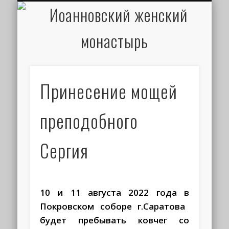
ИОАНН КРОНШТАДТСКИЙ
НАПИСАТЬ ПИСЬМО
ПАЛОМНИКАМ
ДУХОВЕНСТВО
РАСПИСАНИЕ
МОНАСТЫРЬ
КОНТАКТЫ
КРЕЩЕНИЕ
НОВОСТИ
ГЛАВНАЯ
МЕДИА
ТРЕБЫ
Принесение мощей
преподобного
Сергия
10 и 11 августа 2022 года в
Покровском соборе г.Саратова
будет пребывать ковчег со