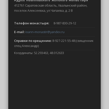
412761 Саратовская область, Хвалынский район,
поселок Алексеевка, ул.Чапаева, д. 2 В
Телефон монастыря:
8-987-830-29-12
E-mail:
ioann-monastir
@yandex.ru
Справки по крещению:
8-927-221-55-48 (священник
отец Александр)
Координаты: 52.293463, 48.012633