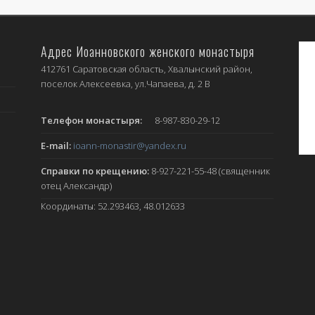
Адрес Иоанновского женского монастыря
412761 Саратовская область, Хвалынский район,
поселок Алексеевка, ул.Чапаева, д. 2 В
Телефон монастыря:
8-987-830-29-12
E-mail:
ioann-monastir
@yandex.ru
Справки по крещению:
8-927-221-55-48 (священник
отец Александр)
Координаты: 52.293463, 48.012633